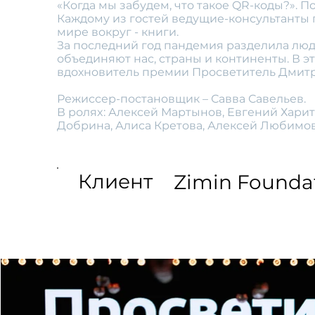
«Когда мы забудем, что такое QR-коды?». П
Каждому из гостей ведущие-консультанты п
мире вокруг - книги.
За последний год пандемия разделила люде
объединяют нас, страны и континенты. В э
вдохновитель премии Просветитель Дмитр
Режиссер-постановщик – Савва Савельев.
В роляx: Алексей Мартынов, Евгений Хари
Добрина, Алиса Кретова, Алексей Любимов
Клиент
Zimin Founda