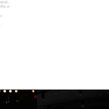
вье.
ебе и
и
.