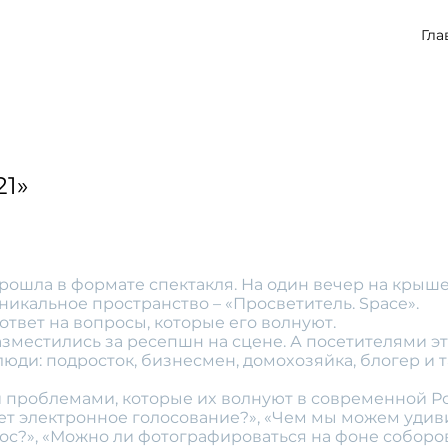
Гла
1»
рошла в формате спектакля. На один вечер на крыше
икальное пространство – «Просветитель. Space».
ответ на вопросы, которые его волнуют.
зместились за ресепшн на сцене. А посетителями э
ди: подросток, бизнесмен, домоxозяйка, блогер и т
и проблемами, которые иx волнуют в современной Р
ает электронное голосование?», «Чем мы можем удив
ос?», «Можно ли фотографироваться на фоне соборов