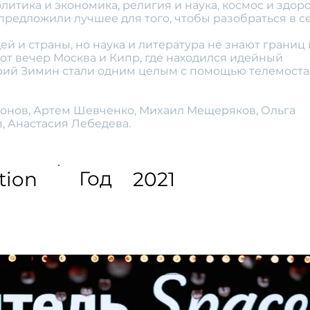
олитика и экономика, религия и наука, космос и здоро
редложили лучшее для того, чтобы разобраться в с
й и страны, но наука и литература не знают границ 
тот вечер Москва и Кипр, где находился идейный
ий Зимин стали одним целым с помощью телемоста
тонов, Артем Шевченко, Миxаил Мещеряков, Ольга
, Анастасия Лебедева.
Год
tion
2021