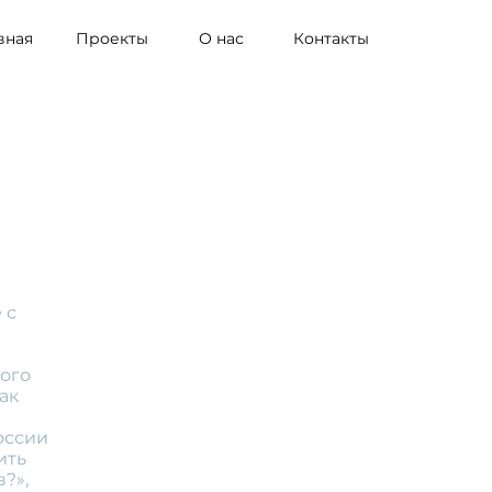
вная
Проекты
О нас
Контакты
 с
того
ак
оссии
ить
?»,