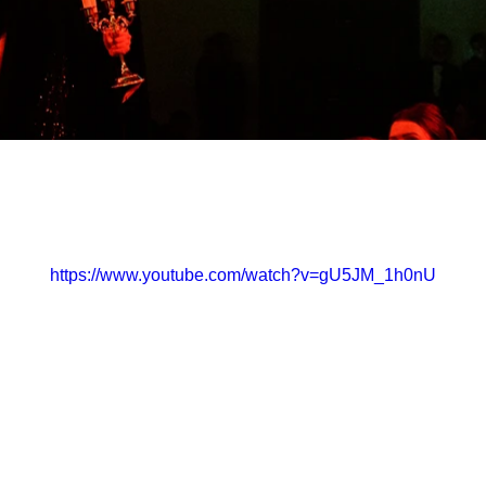
https://www.youtube.com/watch?v=gU5JM_1h0nU