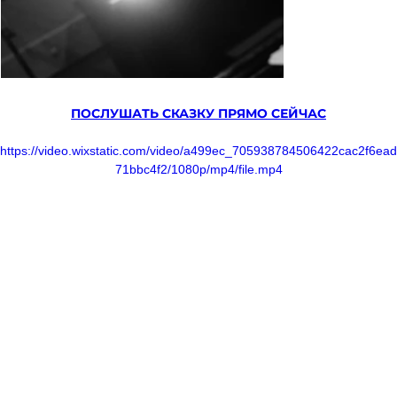
ПОСЛУШАТЬ СКАЗКУ ПРЯМО СЕЙЧАС
https://video.wixstatic.com/video/a499ec_705938784506422cac2f6ead
71bbc4f2/1080p/mp4/file.mp4