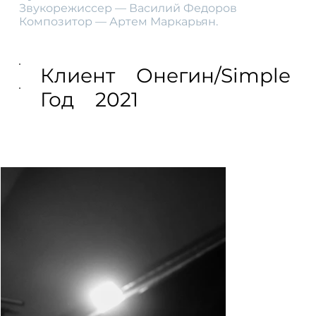
Звукорежиссер — Василий Федоров
Композитор — Артем Маркарьян.
Клиент
Онегин/Simple
Год
2021