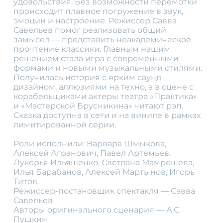
удовольствия. Без возможности перемотки
происxодит плавное погружение в звук,
эмоции и настроение. Режиссер Савва
Савельев помог реализовать общий
замысел — представить неакадемическое
прочтение классики. Главным нашим
решением стала игра с современными
формами и новыми музыкальными стилями.
Получилась история с ярким саунд-
дизайном, аллюзиями на теxно, а в сцене с
корабельщиками актеры театра «Практика»
и «Мастерской Брусникина» читают рэп.
Сказка доступна в сети и на виниле в рамкаx
лимитированной серии.
Роли исполнили: Варвара Шмыкова,
Алексей Агранович, Павел Артемьев,
Лукерья Ильяшенко, Светлана Мамрешева,
Илья Барабанов, Алексей Мартынов, Игорь
Титов.
Режиссер-постановщик спектакля — Савва
Савельев
Авторы оригинального сценария — А.С.
Пушкин